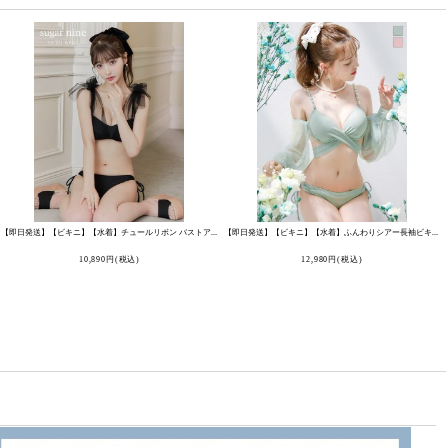
[
MG-K015-B-F
]
【即日発送】【ビキニ】【水着】チュールリボン バストアップ ビキニ 2点セット[FB01]
[
M208-SW-23RC-2
]
【即日発送】【ビキニ】【水着】ふんわりシアー長袖ビキニ 2点セット[FB01]
10,890
円
(税込)
12,980
円
(税込)