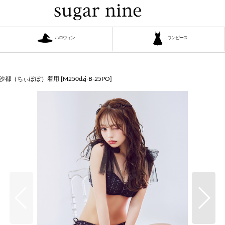
ハロウィン
ワンピース
千沙都（ちぃぽぽ）着用
[
M250dzj-B-25PO
]