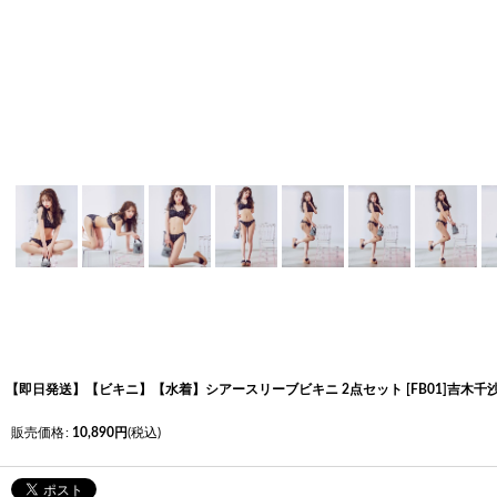
く
く
く
【即日発送】【ビキニ】【水着】シアースリーブビキニ 2点セット [FB01]吉木
販売価格
:
10,890
円
(税込)