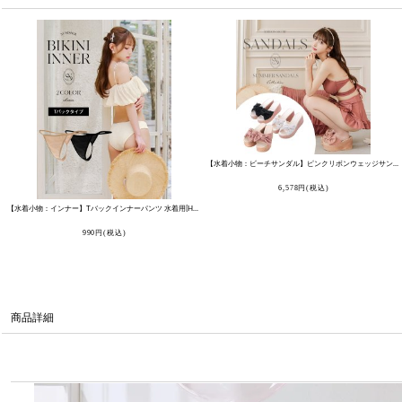
【水着小物：ビーチサンダル】ピンクリボンウェッジサンダル[HC03]
6,578
円
(税込)
【水着小物：インナー】Tバックインナーパンツ 水着用[HC03-U]
[
MG-IN003
]
990
円
(税込)
商品詳細