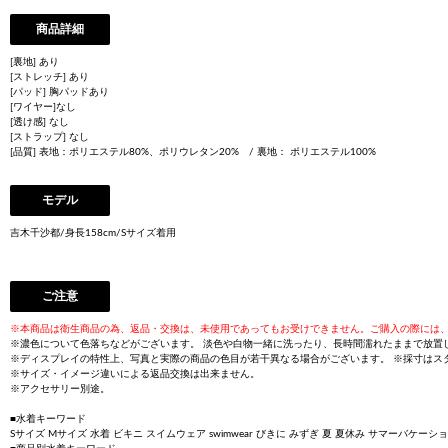
商品詳細
[裏地] あり
[ストレッチ] あり
[パッド] 胸パッドあり
[ワイヤー]なし
[透け感] なし
[ストラップ] なし
[品質] 表地：ポリエステル80%、ポリウレタン20% / 裏地： ポリエステル100%
モデル
吉木千沙都/身長158cm/Sサイズ着用
ご注意
※本商品は衛生商品の為、返品・交換は、未使用であってもお受けできません。ご購入の際には
※濃色について色落ちなどがございます。 淡色や白物一緒に洗ったり、長時間濡れたままで放置
※ディスプレイの特性上、写真と実際の商品の色目が若干異なる場合がございます。 ※採寸はス
※サイズ・イメージ違いによる返品交換は出来ません。
※アクセサリー別途。
■水着キーワード
Sサイズ Mサイズ 水着 ビキニ スイムウェア swimwear びきに みずぎ 夏 夏休み サマーバケー