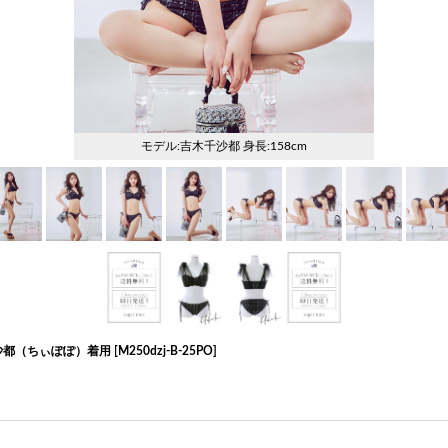
千沙都（ちぃぽぽ）着用
[
M250dzj-B-25PO
]