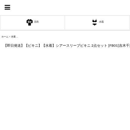
浴衣
水着
ホーム
>
水着
>
【即日発送】【ビキニ】【水着】シアースリーブビキニ 2点セット [FB01]吉木千沙都（ちぃぽぽ）着用
く
【即日発送】【ビキニ】【水着】シアースリーブビキニ 2点セット [FB01]吉木
く
く
く
く
く