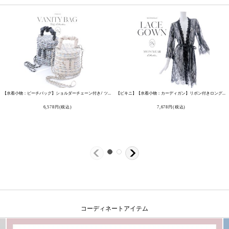
[
MG-SN003
]
【水着小物：ビーチバッグ】ショルダーチェーン付き/ ツイード/ バニティバッグ[OF03]
[
B1022-2406
]
【ビキニ】【水着小物：カーディガン】リボン付きロングスリーブレースカーディガン[HC03-U]
6,578
円
(税込)
7,678
円
(税込)
コーディネートアイテム