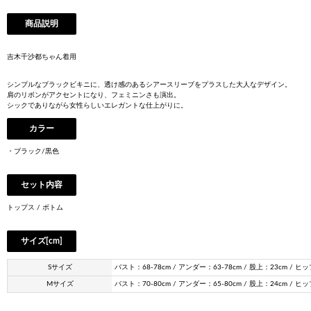
商品説明
吉木千沙都ちゃん着用
シンプルなブラックビキニに、透け感のあるシアースリーブをプラスした大人なデザイン。
肩のリボンがアクセントになり、フェミニンさも演出。
シックでありながら女性らしいエレガントな仕上がりに。
カラー
・ブラック/黒色
セット内容
トップス / ボトム
サイズ[cm]
Sサイズ
バスト：68-78cm / アンダー：63-78cm / 股上：23cm / ヒッ
Mサイズ
バスト：70-80cm / アンダー：65-80cm / 股上：24cm / ヒッ