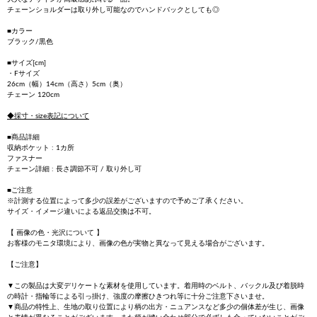
チェーンショルダーは取り外し可能なのでハンドバックとしても◎
■カラー
ブラック/黒色
■サイズ[cm]
・Fサイズ
26cm（幅）14cm（高さ）5cm（奥）
チェーン 120cm
◆採寸・size表記について
■商品詳細
収納ポケット : 1カ所
ファスナー
チェーン詳細 : 長さ調節不可 / 取り外し可
■ご注意
※計測する位置によって多少の誤差がございますので予めご了承ください。
サイズ・イメージ違いによる返品交換は不可。
【 画像の色・光沢について 】
お客様のモニタ環境により、画像の色が実物と異なって見える場合がございます。
【ご注意】
▼この製品は大変デリケートな素材を使用しています。着用時のベルト、バックル及び着脱時
の時計・指輪等による引っ掛け、強度の摩擦ひきつれ等に十分ご注意下さいませ。
▼商品の特性上、生地の取り位置により柄の出方・ニュアンスなど多少の個体差が生じ、画像