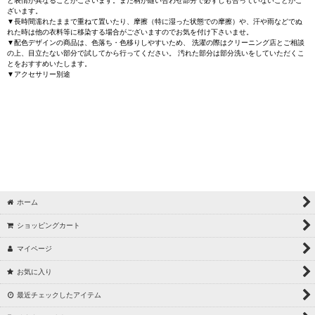
と表情が異なることがございます。また柄が縫い合わせ部分で必ずしも合っていないことがご
ざいます。
▼長時間濡れたままで重ねて置いたり、摩擦（特に湿った状態での摩擦）や、汗や雨などでぬ
れた時は他の衣料等に移染する場合がございますのでお気を付け下さいませ。
▼配色デザインの商品は、色落ち・色移りしやすいため、 洗濯の際はクリーニング店とご相談
の上、目立たない部分で試してから行ってください。 汚れた部分は部分洗いをしていただくこ
とをおすすめいたします。
▼アクセサリー別途
ホーム
ショッピングカート
マイページ
お気に入り
最近チェックしたアイテム