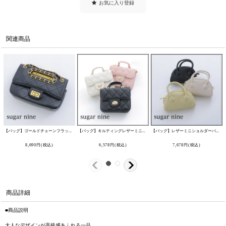
お気に入り登録
関連商品
【バッグ】ゴールドチェーンフラップショルダーバッグ【Fサイズ/1カラー】[OF03]
【バッグ】キルティングレザーミニバッグ【Fサイズ/2カラー】[OF03]
[
B1024-250227-1
]
[
B1029-2
【バッグ】レザーミニショルダーバッグ【Fサイズ/3カラー】[OF03]
8,690
円
(税込)
6,578
円
(税込)
7,678
円
(税込)
商品詳細
■商品説明
大人なデザインが高級感あふれる一品。