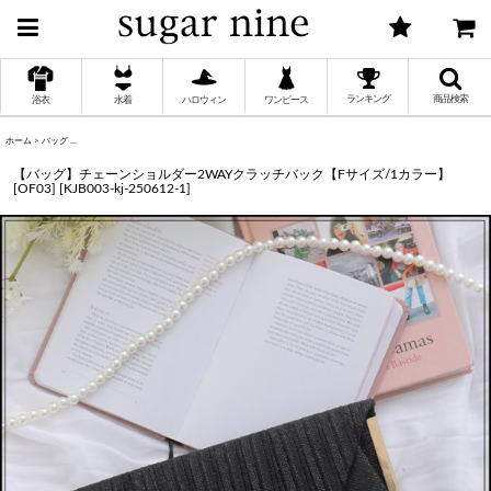
ランキング
商品検索
浴衣
水着
ハロウィン
ワンピース
ホーム
>
バッグ
>
【バッグ】チェーンショルダー2WAYクラッチバック【Fサイズ/1カラー】[OF03]
く
【バッグ】チェーンショルダー2WAYクラッチバック【Fサイズ/1カラー】
[OF03]
[
KJB003-kj-250612-1
]
く
く
く
く
く