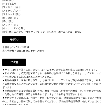
[裏地] 無し
[パッド] あり
[ファスナー] あり
[ストラップ] あり
[ストレッチ] 無し
[滑り止め] あり
[透け] 無し
[スリット] あり
[インナーパンツ] 無し
[品質] ポリエステル 95% ポリウレタン 5% 裏地 ポリエステル 100%
モデル
木村りかこ/ Sサイズ着用
吉木千沙都 / 身長158cm / Sサイズ着用
ご注意
▼サイズは全て平置きの採寸となっておりますが、若干の誤差が生じる場合がございます。
▼サイズ違いによる交換は可能ですが、手数料はお客様のご負担となります。サイズ違い・イ
メージ違いによる返品は承ることができません。
▼商品の特性上、生地の取り位置により柄の出方・ニュアンスなど多少の個体差が生じ、画像
と表情が異なることがございます。また柄が縫い合わせ部分で必ずしも合っていないことがご
ざいます。
▼長時間濡れたままで重ねて置いたり、摩擦（特に湿った状態での摩擦）や、汗や雨などでぬ
れた時は他の衣料等に移染する場合がございますのでお気を付け下さいませ。
▼配色デザインの商品は、色落ち・色移りしやすいため、 洗濯の際はクリーニング店とご相談
の上、目立たない部分で試してから行ってください。 汚れた部分は部分洗いをしていただくこ