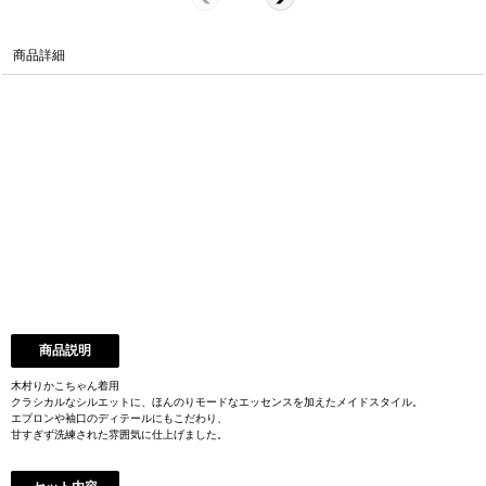
商品詳細
商品説明
木村りかこちゃん着用
クラシカルなシルエットに、ほんのりモードなエッセンスを加えたメイドスタイル。
エプロンや袖口のディテールにもこだわり、
甘すぎず洗練された雰囲気に仕上げました。