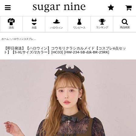
ランキング
商品検索
浴衣
水着
ハロウィン
ワンピース
ホーム
>
ハロウィンコスプレ
>
【即日発送】【ハロウィン】コウモリクラシカルメイド【コスプレ6点セット】【S-XLサイズ/2
く
【即日発送】【ハロウィン】コウモリクラシカルメイド【コスプレ6点セッ
ト】【S-XLサイズ/2カラー】[HC03]
[
HW-234-SB-dzk-BR-25RK
]
く
く
く
く
く