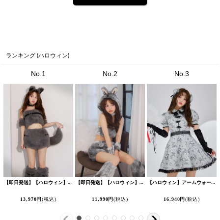
ランキング (ハロウィン)
No.1
No.2
No.3
【即日発送】【ハロウィン】ファーウルフ/ 狼 オオカミセットアップ【コスプレ6点セット】【XS-Mサイズ/1カラー】[HC03]吉木千沙都（ちぃぽぽ）着用
【即日発送】【ハロウィン】パステルもこもこバニー【コスプレ7点セット】【フリーサイズ/6カラー】[HC03]吉木千沙都（ちぃぽぽ）着用
【ハロウィン】アームウォーマー付きフレアスカートチャイナ 【コスプレ5点セット】 【S-XLサイズ/4カラー】[HC03]吉木千沙都（ちぃぽぽ）着用
13,970
円
(税込)
11,990
円
(税込)
16,940
円
(税込)