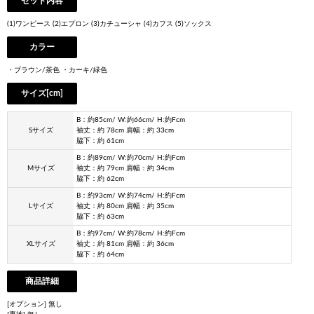
セット内容
(1)ワンピース (2)エプロン (3)カチューシャ (4)カフス (5)ソックス
カラー
・ブラウン/茶色 ・カーキ/緑色
サイズ[cm]
B：約85cm/ W:約66cm/ H:約Fcm
Sサイズ
袖丈：約 78cm 肩幅：約 33cm
脇下：約 61cm
B：約89cm/ W:約70cm/ H:約Fcm
Mサイズ
袖丈：約 79cm 肩幅：約 34cm
脇下：約 62cm
B：約93cm/ W:約74cm/ H:約Fcm
Lサイズ
袖丈：約 80cm 肩幅：約 35cm
脇下：約 63cm
B：約97cm/ W:約78cm/ H:約Fcm
XLサイズ
袖丈：約 81cm 肩幅：約 36cm
脇下：約 64cm
商品詳細
[オプション] 無し