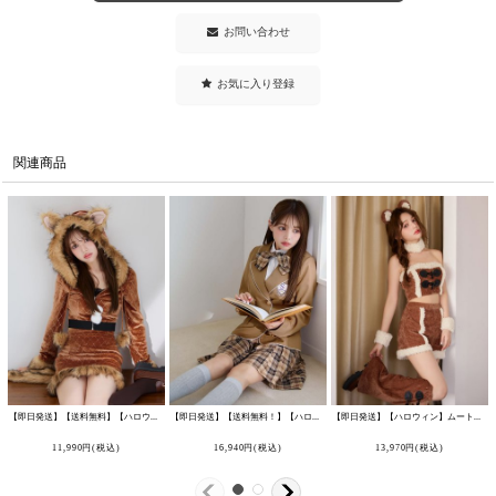
お問い合わせ
お気に入り登録
関連商品
【即日発送】【送料無料】【ハロウィン】 キルティングビジューきつね 【コスプレ4点セット】 【XS-XLサイズ/1カラー】[HC03]吉木千沙都（ちぃぽぽ）着用
【即日発送】【送料無料！】【ハロウィン】韓国JK制服ガール【コスプレ5点セット】【XS-XLサイズ/1カラー】[HC03]吉木千沙都（ちぃぽぽ）着用
【即日発送】【ハロウィン】ムートンベアセットアップ【コスプレ7点セット】【XS-Mサイズ/1カラー】[HC03]吉木千沙都（ちぃぽぽ）着用
11,990
円
(税込)
16,940
円
(税込)
13,970
円
(税込)