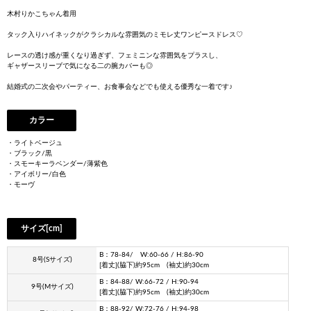
木村りかこちゃん着用
タック入りハイネックがクラシカルな雰囲気のミモレ丈ワンピースドレス♡
レースの透け感が重くなり過ぎず、フェミニンな雰囲気をプラスし、
ギャザースリーブで気になる二の腕カバーも◎
結婚式の二次会やパーティー、お食事会などでも使える優秀な一着です♪
カラー
・ライトベージュ
・ブラック/黒
・スモーキーラベンダー/薄紫色
・アイボリー/白色
・モーヴ
サイズ[cm]
B：78-84/ W:60-66 / H:86-90
8号(Sサイズ)
[着丈](脇下)約95cm (袖丈)約30cm
B：84-88/ W:66-72 / H:90-94
9号(Mサイズ)
[着丈](脇下)約95cm (袖丈)約30cm
B：88-92/ W:72-76 / H:94-98