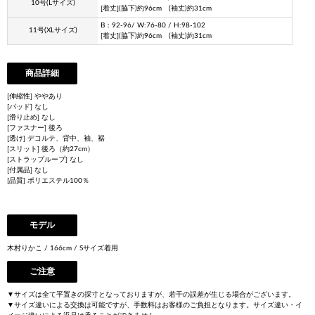
10号(Lサイズ)
[着丈](脇下)約96cm (袖丈)約31cm
B：92-96/ W:76-80 / H:98-102
11号(XLサイズ)
[着丈](脇下)約96cm (袖丈)約31cm
商品詳細
[伸縮性] ややあり
[パッド] なし
[滑り止め] なし
[ファスナー] 後ろ
[透け] デコルテ、背中、袖、裾
[スリット] 後ろ（約27cm）
[ストラップループ] なし
[付属品] なし
[品質] ポリエステル100％
モデル
木村りかこ / 166cm / Sサイズ着用
ご注意
▼サイズは全て平置きの採寸となっておりますが、若干の誤差が生じる場合がございます。
▼サイズ違いによる交換は可能ですが、手数料はお客様のご負担となります。サイズ違い・イ