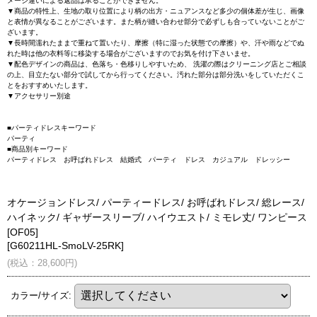
メージ違いによる返品は承ることができません。
▼商品の特性上、生地の取り位置により柄の出方・ニュアンスなど多少の個体差が生じ、画像
と表情が異なることがございます。また柄が縫い合わせ部分で必ずしも合っていないことがご
ざいます。
▼長時間濡れたままで重ねて置いたり、摩擦（特に湿った状態での摩擦）や、汗や雨などでぬ
れた時は他の衣料等に移染する場合がございますのでお気を付け下さいませ。
▼配色デザインの商品は、色落ち・色移りしやすいため、 洗濯の際はクリーニング店とご相談
の上、目立たない部分で試してから行ってください。汚れた部分は部分洗いをしていただくこ
とをおすすめいたします。
▼アクセサリー別途
■パーティドレスキーワード
パーティ
■商品別キーワード
パーティドレス お呼ばれドレス 結婚式 パーティ ドレス カジュアル ドレッシー