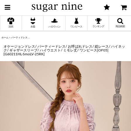
ランキング
商品検索
浴衣
水着
ハロウィン
ワンピース
ホーム
>
パーティドレス
>
オケージョンドレス/ パーティードレス/ お呼ばれドレス/ 総レース/ ハイネック/ ギャザースリーブ
く
オケージョンドレス/ パーティードレス/ お呼ばれドレス/ 総レース/ ハイネッ
ク/ ギャザースリーブ/ ハイウエスト/ ミモレ丈/ ワンピース[OF05]
[
G60211HL-SmoLV-25RK
]
く
く
く
く
く