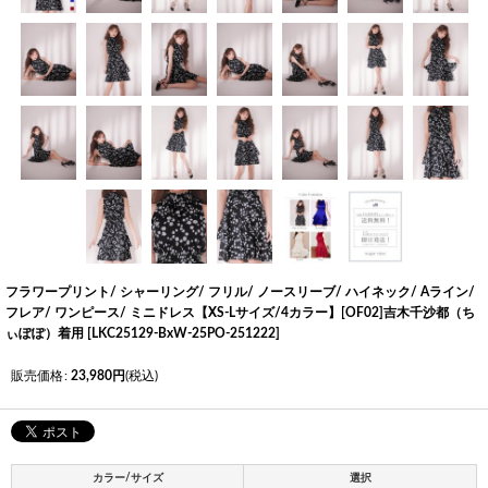
フラワープリント/ シャーリング/ フリル/ ノースリーブ/ ハイネック/ Aライン/
フレア/ ワンピース/ ミニドレス【XS-Lサイズ/4カラー】[OF02]吉木千沙都（ち
ぃぽぽ）着用
[
LKC25129-BxW-25PO-251222
]
販売価格
:
23,980
円
(税込)
カラー/サイズ
選択