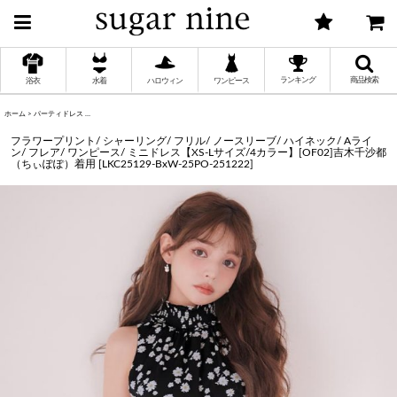
ランキング
商品検索
浴衣
水着
ハロウィン
ワンピース
ホーム
>
パーティドレス
>
フラワープリント/ シャーリング/ フリル/ ノースリーブ/ ハイネック/ Aライン/ フレア/ ワンピ
く
フラワープリント/ シャーリング/ フリル/ ノースリーブ/ ハイネック/ Aライ
ン/ フレア/ ワンピース/ ミニドレス【XS-Lサイズ/4カラー】[OF02]吉木千沙都
（ちぃぽぽ）着用
[
LKC25129-BxW-25PO-251222
]
く
く
く
く
く