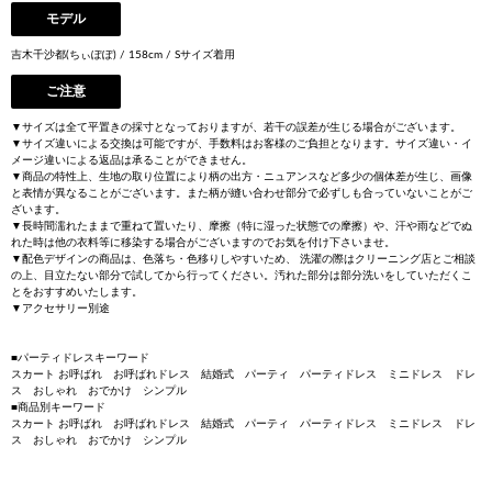
モデル
吉木千沙都(ちぃぽぽ) / 158cm / Sサイズ着用
ご注意
▼サイズは全て平置きの採寸となっておりますが、若干の誤差が生じる場合がございます。
▼サイズ違いによる交換は可能ですが、手数料はお客様のご負担となります。サイズ違い・イ
メージ違いによる返品は承ることができません。
▼商品の特性上、生地の取り位置により柄の出方・ニュアンスなど多少の個体差が生じ、画像
と表情が異なることがございます。また柄が縫い合わせ部分で必ずしも合っていないことがご
ざいます。
▼長時間濡れたままで重ねて置いたり、摩擦（特に湿った状態での摩擦）や、汗や雨などでぬ
れた時は他の衣料等に移染する場合がございますのでお気を付け下さいませ。
▼配色デザインの商品は、色落ち・色移りしやすいため、 洗濯の際はクリーニング店とご相談
の上、目立たない部分で試してから行ってください。汚れた部分は部分洗いをしていただくこ
とをおすすめいたします。
▼アクセサリー別途
■パーティドレスキーワード
スカート お呼ばれ お呼ばれドレス 結婚式 パーティ パーティドレス ミニドレス ドレ
ス おしゃれ おでかけ シンプル
■商品別キーワード
スカート お呼ばれ お呼ばれドレス 結婚式 パーティ パーティドレス ミニドレス ドレ
ス おしゃれ おでかけ シンプル