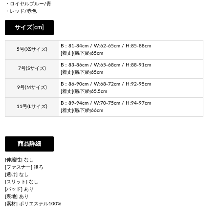
・ロイヤルブルー/青
・レッド/赤色
サイズ[cm]
B：81-84cm / W:62-65cm / H:85-88cm
5号(XSサイズ)
[着丈](脇下)約65cm
B：83-86cm / W:65-68cm / H:88-91cm
7号(Sサイズ)
[着丈](脇下)約65cm
B：86-90cm / W:68-72cm / H:92-95cm
9号(Mサイズ)
[着丈](脇下)約65.5cm
B：89-94cm / W:70-75cm / H:94-97cm
11号(Lサイズ)
[着丈](脇下)約66cm
商品詳細
[伸縮性] なし
[ファスナー] 後ろ
[透け] なし
[スリット] なし
[パッド] あり
[裏地] あり
[素材] ポリエステル100%