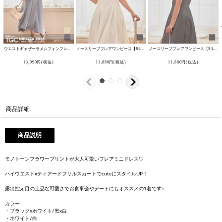
ウエストギャザーラメシフォンフレアワンピースドレス【S-Lサイズ/2カラー】[OF03B]
ノースリーブフレアワンピース【S-Lサイズ/2カラー】 [OF01A] 【SB】dzcgLD
[
J-968IM-GY-25RK
]
ノースリーブフレアワンピース【S-Lサイズ/2カラー】 [OF01A] 【SB】dzcgLD
[
3
13,090
円
(税込)
11,880
円
(税込)
11,880
円
(税込)
商品詳細
商品説明
モノトーンフラワープリントが大人可愛いフレアミニドレス♡
ハイウエストxティアードフリルスカートでcuteにスタイルUP！
露出控え目の上品な可愛さでお食事会やデートにもオススメの1着です♪
カラー
・ブラックxホワイト/黒x白
・ホワイト/白