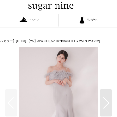
ハロウィン
ワンピース
 【YN】dzwuLD
ー】[OF03] 【YN】dzwuLD
[
5610YNdzwuLD-GY-25EN-251222
]