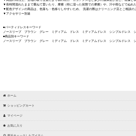
▼長時間濡れたままで重ねて置いたり、摩擦（特に湿った状態での摩擦）や、汗や雨などでぬれ
▼配色デザインの商品は、色落ち・色移りしやすいため、 洗濯の際はクリーニング店とご相談の
▼アクセサリー別途
■パーティドレスキーワード
ノースリーブ ブラウン グレー ミディアム ドレス ミディアムドレス シンプルドレス 
■商品別キーワード
ノースリーブ ブラウン グレー ミディアム ドレス ミディアムドレス シンプルドレス 
ホーム
ショッピングカート
マイページ
お気に入り
最近チェックしたアイテム