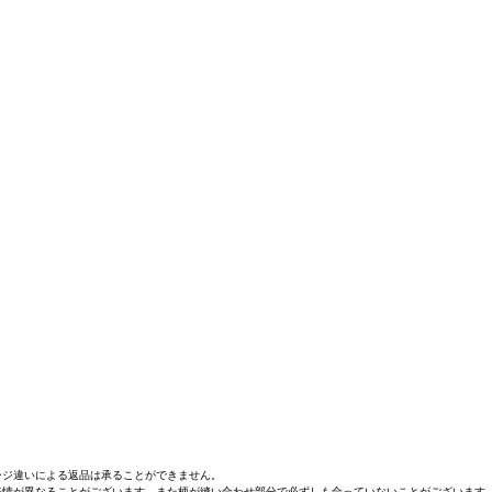
ージ違いによる返品は承ることができません。
表情が異なることがございます。また柄が縫い合わせ部分で必ずしも合っていないことがございます