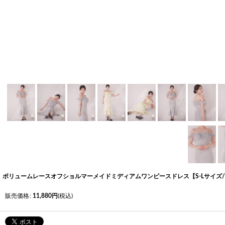
く
く
く
ボリュームレースオフショルマーメイドミディアムワンピースドレス【S-Lサイズ/2カラー
販売価格
:
11,880
円
(税込)