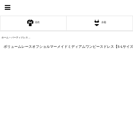
浴衣
水着
ホーム
>
パーティドレス
>
ボリュームレースオフショルマーメイドミディアムワンピースドレス【S-Lサイズ/2カラー】[OF03]
く
ボリュームレースオフショルマーメイドミディアムワンピースドレス【S-Lサイズ/2カラ
く
く
く
く
く