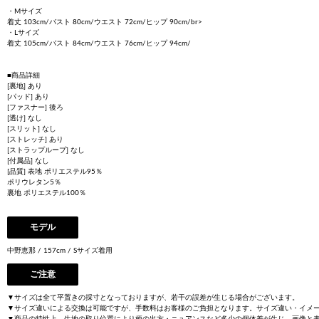
・Mサイズ
着丈 103cm/バスト 80cm/ウエスト 72cm/ヒップ 90cm/br>
・Lサイズ
着丈 105cm/バスト 84cm/ウエスト 76cm/ヒップ 94cm/
■商品詳細
[裏地] あり
[パッド] あり
[ファスナー] 後ろ
[透け] なし
[スリット] なし
[ストレッチ] あり
[ストラップループ] なし
[付属品] なし
[品質] 表地 ポリエステル95％
ポリウレタン5％
裏地 ポリエステル100％
モデル
中野恵那 / 157cm / Sサイズ着用
ご注意
▼サイズは全て平置きの採寸となっておりますが、若干の誤差が生じる場合がございます。
▼サイズ違いによる交換は可能ですが、手数料はお客様のご負担となります。サイズ違い・イメ
▼商品の特性上、生地の取り位置により柄の出方・ニュアンスなど多少の個体差が生じ、画像と