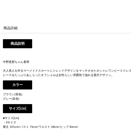
商品詳細
商品説明
中野恵那ちゃん着用
大人美人を作るマーメイドスカートにトレンドデザインをマッチさせたオシャレワンピースドレ
レースをたっぷりあしらったオフショルは女性らしい雰囲気で溢れる贅沢デザイン。
カラー
ブラウン(茶色)
グレー(灰色)
サイズ[cm]
■サイズ[cm]
・Sサイズ
着丈 101cm/バスト 76cm/ウエスト 68cm/ヒップ 86cm/