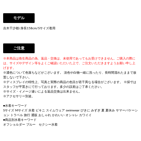
モデル
吉木千沙都/身長158cm/Sサイズ着用
ご注意
※本商品は衛生商品の為、返品・交換は、未使用であってもお受けできません。ご購入の際に
は、サイズやデザイン等をよくご確認いただいた上で、ご注文いただきますようお願い申し上
げます。
※濃色について色落ちなどがございます。 淡色や白物一緒に洗ったり、長時間濡れたままで放
置しないで下さい。
※ディスプレイの特性上、写真と実際の商品の色目が若干異なる場合がございます。 ※採寸は
スタッフが平置きにて行っております。多少の誤差はご了承ください。
※サイズ・イメージ違いによる返品交換は出来ません。
※アクセサリー別途。
■水着キーワード
Sサイズ Mサイズ 水着 ビキニ スイムウェア swimwear びきに みずぎ 夏 夏休み サマーバケーシ
ョン トラベル 旅行 通販 おしゃれ かわいい オシャレ カワイイ
■商品別水着キーワード
オフショルダー ブルー セクシー水着