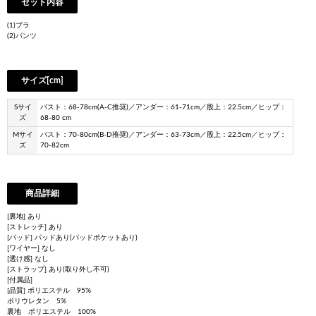
セット内容
(1)ブラ
(2)パンツ
サイズ[cm]
Sサイ
バスト：68-78cm(A-C推奨)／アンダー：61-71cm／股上：22.5cm／ヒップ：
ズ
68-80 cm
Mサイ
バスト：70-80cm(B-D推奨)／アンダー：63-73cm／股上：22.5cm／ヒップ：
ズ
70-82cm
商品詳細
[裏地] あり
[ストレッチ] あり
[パッド] パッドあり(パッドポケットあり)
[ワイヤー] なし
[透け感] なし
[ストラップ] あり(取り外し不可)
[付属品]
[品質] ポリエステル 95%
ポリウレタン 5%
裏地 ポリエステル 100%