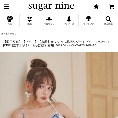
ランキング
商品検索
浴衣
水着
ハロウィン
ワンピース
ホーム
>
水着
>
【即日発送】【ビキニ】【水着】オフショル花柄リゾートビキニ 2点セット [FB01]吉木千沙都（ちぃぽぽ
く
【即日発送】【ビキニ】【水着】オフショル花柄リゾートビキニ 2点セット
[FB01]吉木千沙都（ちぃぽぽ）着用
[
M296dzqs-BL-26PO-260416
]
く
く
く
く
く