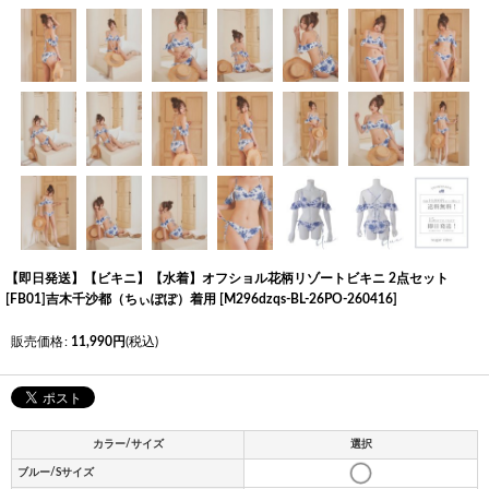
【即日発送】【ビキニ】【水着】オフショル花柄リゾートビキニ 2点セット
[FB01]吉木千沙都（ちぃぽぽ）着用
[
M296dzqs-BL-26PO-260416
]
販売価格
:
11,990
円
(税込)
カラー/サイズ
選択
ブルー/Sサイズ