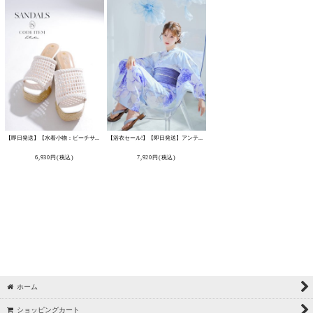
【即日発送】【水着小物：ビーチサンダル】ナチュラル編み込みウェッジサンダル
【浴衣セール!】【即日発送】アンティークブルーローズ浴衣 【浴衣3点セット 浴衣/帯/下駄】 [OF04/HC03]
[
MG-SN018
]
6,930
円
(税込)
7,920
円
(税込)
ホーム
ショッピングカート