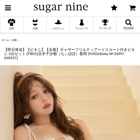
ランキング
商品検索
浴衣
水着
ハロウィン
ワンピース
ホーム
>
水着
>
【即日発送】【ビキニ】【水着】ギャザーフリルティアードスカート付きビキニ 3点セット [FB01]吉木千
く
【即日発送】【ビキニ】【水着】ギャザーフリルティアードスカート付きビキ
ニ 3点セット [FB01]吉木千沙都（ちぃぽぽ）着用
[
M302dzwq-W-26PO-
260421
]
く
く
く
く
く