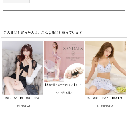
この商品を買った人は、こんな商品も買っています
【水着小物：ビーチサンダル】シンプルウェッジサンダル[YMT]
[
MG-SN002
]
6,578
円
(税込)
【水着セール!】【即日発送】【ビキニ】ドットシアースリーブスカート付きビキニ 3点セット【水着】[FB01]
[
M218dzj-2
【即日発送】【ビキニ】【水着】スカート付き小花柄ビキニ 3点セット[FB01]吉木千沙都（ちぃぽぽ）着用
7,920
円
(税込)
12,980
円
(税込)