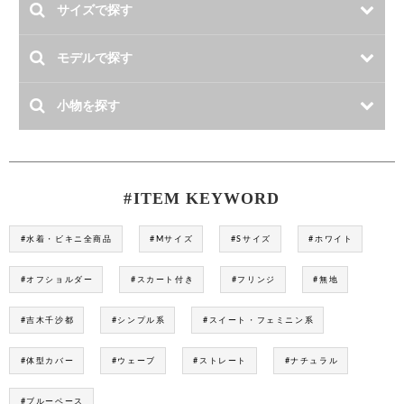
#ITEM KEYWORD
#水着・ビキニ全商品
#Mサイズ
#Sサイズ
#ホワイト
#オフショルダー
#スカート付き
#フリンジ
#無地
#吉木千沙都
#シンプル系
#スイート・フェミニン系
#体型カバー
#ウェーブ
#ストレート
#ナチュラル
#ブルーベース