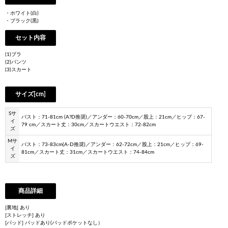
・ホワイト(白)
・ブラック(黒)
セット内容
(1)ブラ
(2)パンツ
(3)スカート
サイズ[cm]
Sサ
バスト：71-81cm (A?D推奨)／アンダー：60-70cm／股上：21cm／ヒップ：67-
イ
79 cm／スカート丈：30cm／スカートウエスト：72-82cm
ズ
Mサ
バスト：73-83cm(A-D推奨)／アンダー：62-72cm／股上：21cm／ヒップ：69-
イ
81cm／スカート丈：31cm／スカートウエスト：74-84cm
ズ
商品詳細
[裏地] あり
[ストレッチ] あり
[パッド] パッドあり(パッドポケットなし）