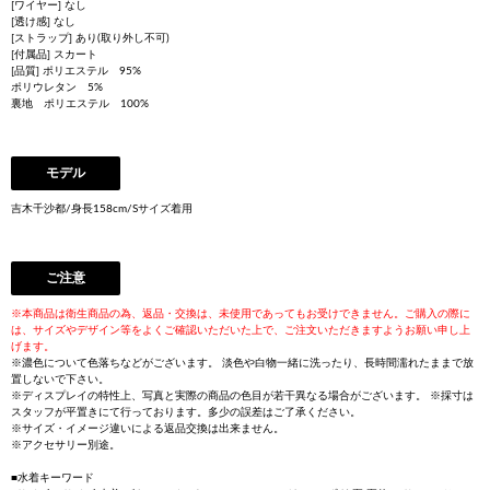
[ワイヤー] なし
[透け感] なし
[ストラップ] あり(取り外し不可)
[付属品] スカート
[品質] ポリエステル 95%
ポリウレタン 5%
裏地 ポリエステル 100%
モデル
吉木千沙都/身長158cm/Sサイズ着用
ご注意
※本商品は衛生商品の為、返品・交換は、未使用であってもお受けできません。ご購入の際に
は、サイズやデザイン等をよくご確認いただいた上で、ご注文いただきますようお願い申し上
げます。
※濃色について色落ちなどがございます。 淡色や白物一緒に洗ったり、長時間濡れたままで放
置しないで下さい。
※ディスプレイの特性上、写真と実際の商品の色目が若干異なる場合がございます。 ※採寸は
スタッフが平置きにて行っております。多少の誤差はご了承ください。
※サイズ・イメージ違いによる返品交換は出来ません。
※アクセサリー別途。
■水着キーワード