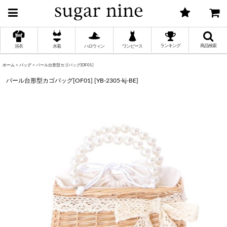
ランキング
商品検索
浴衣
水着
ハロウィン
ワンピース
ホーム
>
バッグ
>
パール台形型カゴバッグ[OF01]
く
パール台形型カゴバッグ[OF01]
[
YB-2305-kj-BE
]
く
く
く
く
く