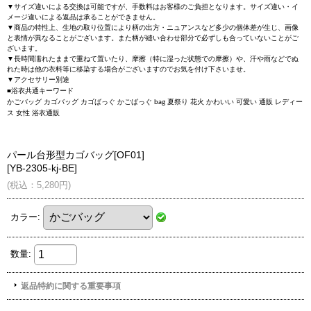
▼サイズ違いによる交換は可能ですが、手数料はお客様のご負担となります。サイズ違い・イ
メージ違いによる返品は承ることができません。
▼商品の特性上、生地の取り位置により柄の出方・ニュアンスなど多少の個体差が生じ、画像
と表情が異なることがございます。また柄が縫い合わせ部分で必ずしも合っていないことがご
ざいます。
▼長時間濡れたままで重ねて置いたり、摩擦（特に湿った状態での摩擦）や、汗や雨などでぬ
れた時は他の衣料等に移染する場合がございますのでお気を付け下さいませ。
▼アクセサリー別途
■浴衣共通キーワード
かごバッグ カゴバッグ カゴばっぐ かごばっぐ bag 夏祭り 花火 かわいい 可愛い 通販 レディー
ス 女性 浴衣通販