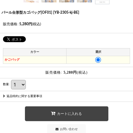
パール台形型カゴバッグ[OF01]
[
YB-2305-kj-BE
]
販売価格
:
5,280
円
(税込)
カラー
選択
かごバッグ
販売価格
:
5,280
円
(税込)
数量
:
返品特約に関する重要事項
カートに入れる
お問い合わせ