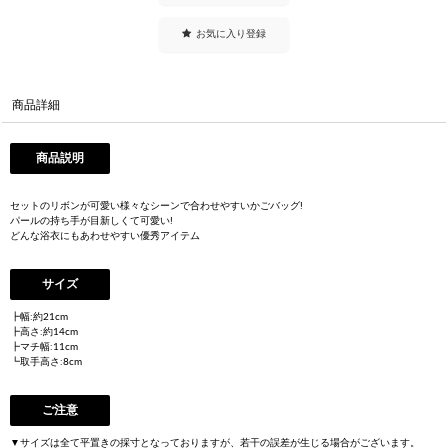
お気に入り登録
商品詳細
商品説明
セットのリボンが可愛い様々なシーンで合わせやすいかごバッグ!
パールの持ち手が目新しくて可愛い!
どんな浴衣にもあわせやすい優秀アイテム
サイズ
┣幅:約21cm
┣高さ:約14cm
┣マチ幅:11cm
┗取手高さ:8cm
ご注意
▼サイズは全て平置きの採寸となっておりますが、若干の誤差が生じる場合がございます。