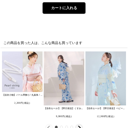
この商品を買った人は、こんな商品も買っています
【浴衣小物】パール帯飾り/ 丸真珠 / 帯飾り / 浴衣飾り紐 [YMT-U]
[
HIMO-903-kj-W-tan
]
2,200
円
(税込)
【浴衣セール!】【即日発送】くすみブルー水彩花柄浴衣 【浴衣3点セット 浴衣/帯/下駄】 [OF04/HC03]
【浴衣セール!】【即日発送】ベビーブルー牡丹＆紫陽花浴衣 【浴衣3点セット 浴衣/帯/下駄】 [OF04]
9,900
円
(税込)
12,980
円
(税込)