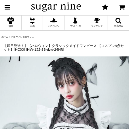
ランキング
商品検索
浴衣
水着
ハロウィン
ワンピース
ホーム
>
ハロウィンコスプレ
>
【即日発送！】【ハロウィン】クラシックメイドワンピース 【コスプレ5点セット】[HC03]
く
【即日発送！】【ハロウィン】クラシックメイドワンピース 【コスプレ5点セ
ット】[HC03]
[
HW-152-SB-dzw-24NR
]
く
く
く
く
く