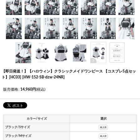
【即日発送！】【ハロウィン】クラシックメイドワンピース 【コスプレ5点セッ
ト】[HC03]
[
HW-152-SB-dzw-24NR
]
販売価格
:
14,960
円
(税込)
カラー/サイズ
選択
ブラック/Sサイズ
再入荷
ブラック/Mサイズ
再入荷