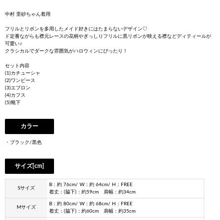
中村 里砂ちゃん着用
フリルとリボンを多用したメイド好きにはたまらないデザイン♡
ド定番ながらも襟元レースの花柄やぎっしりフリルに黒リボンが映える襟などディティールが
可愛い♪
クラシカルでダークな雰囲気がハロウィンにぴったり！
セット内容
(1)カチューシャ
(2)ワンピース
(3)エプロン
(4)カフス
(5)靴下
カラー
・ブラック/黒色
サイズ[cm]
B：約 76cm/ W：約 64cm/ H：FREE
Sサイズ
着丈：(脇下)：約59cm 肩幅：約34cm
B：約 80cm/ W：約 68cm/ H：FREE
Mサイズ
着丈：(脇下)：約60cm 肩幅：約35cm