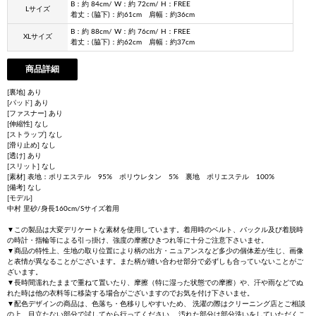
B：約 84cm/ W：約 72cm/ H：FREE
Lサイズ
着丈：(脇下)：約61cm 肩幅：約36cm
B：約 88cm/ W：約 76cm/ H：FREE
XLサイズ
着丈：(脇下)：約62cm 肩幅：約37cm
商品詳細
[裏地] あり
[パッド] あり
[ファスナー] あり
[伸縮性] なし
[ストラップ] なし
[滑り止め] なし
[透け] あり
[スリット] なし
[素材] 表地：ポリエステル 95% ポリウレタン 5% 裏地 ポリエステル 100%
[備考] なし
[モデル]
中村 里砂/身長160cm/Sサイズ着用
▼この製品は大変デリケートな素材を使用しています。着用時のベルト、バックル及び着脱時
の時計・指輪等による引っ掛け、強度の摩擦ひきつれ等に十分ご注意下さいませ。
▼商品の特性上、生地の取り位置により柄の出方・ニュアンスなど多少の個体差が生じ、画像
と表情が異なることがございます。また柄が縫い合わせ部分で必ずしも合っていないことがご
ざいます。
▼長時間濡れたままで重ねて置いたり、摩擦（特に湿った状態での摩擦）や、汗や雨などでぬ
れた時は他の衣料等に移染する場合がございますのでお気を付け下さいませ。
▼配色デザインの商品は、色落ち・色移りしやすいため、 洗濯の際はクリーニング店とご相談
の上、目立たない部分で試してから行ってください。 汚れた部分は部分洗いをしていただくこ