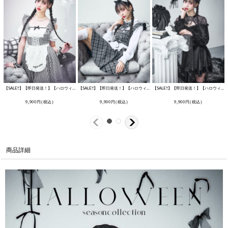
【SALE!!】【即日発送！】【ハロウィン】ギンガムチェックメイドワンピース 【コスプレ5点セット】[HC03]
【SALE!!】【即日発送！】【ハロウィン】ブラックチェックメイドワンピース 【コスプレ5点セット】[HC03]
[
HW-144-YN
【SALE!!】【即日発送！】【ハロウィン】ブラックキャットベロアワンピース 【コスプレ3点セット】[HC03]
9,900
円
(税込)
9,900
円
(税込)
9,900
円
(税込)
商品詳細