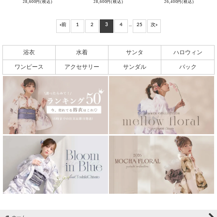
28,600
円
(税込)
28,600
円
(税込)
26,400
円
(税込)
«
前
1
2
3
4
...
25
次
»
浴衣
水着
サンタ
ハロウィン
ワンピース
アクセサリー
サンダル
バック