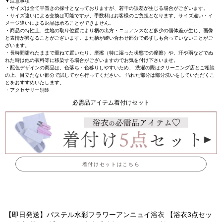
▼注意事項
・サイズは全て平置きの採寸となっておりますが、若干の誤差が生じる場合がございます。
・サイズ違いによる交換は可能ですが、手数料はお客様のご負担となります。サイズ違い・イ
メージ違いによる返品は承ることができません。
・商品の特性上、生地の取り位置により柄の出方・ニュアンスなど多少の個体差が生じ、画像
と表情が異なることがございます。また柄が縫い合わせ部分で必ずしも合っていないことがご
ざいます。
・長時間濡れたままで重ねて置いたり、摩擦（特に湿った状態での摩擦）や、汗や雨などでぬ
れた時は他の衣料等に移染する場合がございますのでお気を付け下さいませ。
・配色デザインの商品は、色落ち・色移りしやすいため、 洗濯の際はクリーニング店とご相談
の上、目立たない部分で試してから行ってください。 汚れた部分は部分洗いをしていただくこ
とをおすすめいたします。
・アクセサリー別途
必需品アイテム着付けセット
着付けセットはこちら