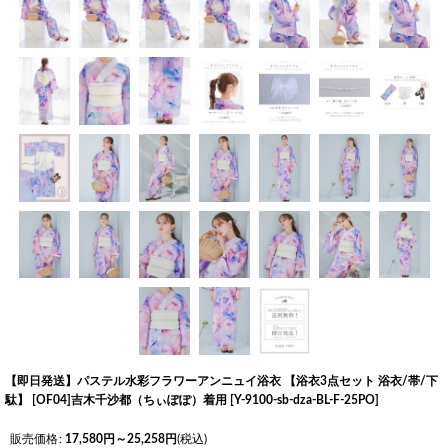
【即日発送】パステル水彩フラワーアンニュイ浴衣 【浴衣3点セット 浴衣/帯/下
駄】 [OF04]吉木千沙都（ちぃぽぽ）着用
[
Y-9100-sb-dza-BL-F-25PO
]
販売価格
:
17,580
円
～25,258
円
(税込)