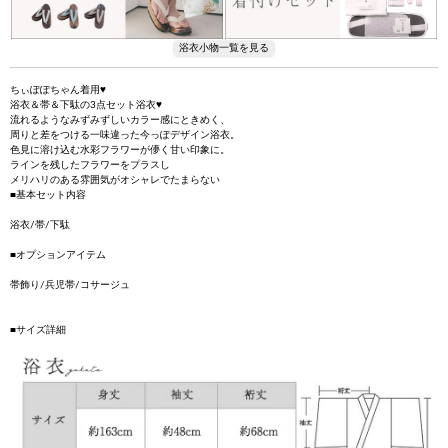
ちぃぽぽちゃん着用♥
浴衣＆帯＆下駄の3点セット浴衣♥
流れるようなみずみずしいカラー感にときめく、
周りと差をつける一味違った今っぽデザイン浴衣。
色見に溶け込む水彩フラワーが儚く甘い印象に。
ラインを残したフラワーをプラスし
メリハリのある雰囲気がオシャレでたまらない
■基本セット内容
浴衣/帯/下駄
■オプションアイテム
帯飾り/兵児帯/コサージュ
■サイズ詳細