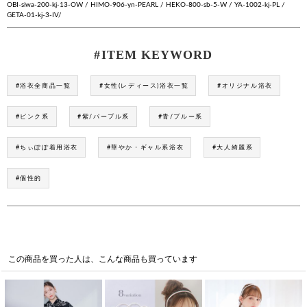
OBI-siwa-200-kj-13-OW / HIMO-906-yn-PEARL / HEKO-800-sb-5-W / YA-1002-kj-PL /
GETA-01-kj-3-IV/
#ITEM KEYWORD
#浴衣全商品一覧
#女性(レディース)浴衣一覧
#オリジナル浴衣
#ピンク系
#紫/パープル系
#青/ブルー系
#ちぃぽぽ着用浴衣
#華やか・ギャル系浴衣
#大人綺麗系
#個性的
この商品を買った人は、こんな商品も買っています