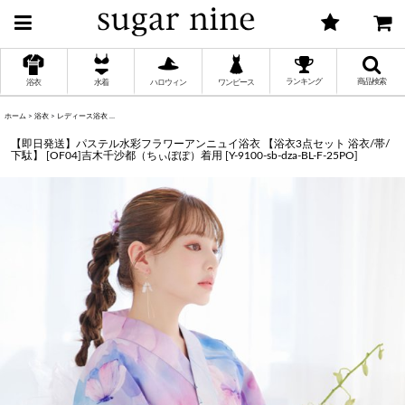
ランキング
商品検索
浴衣
水着
ハロウィン
ワンピース
ホーム
>
浴衣
>
レディース浴衣
>
【即日発送】パステル水彩フラワーアンニュイ浴衣 【浴衣3点セット 浴衣/帯/下駄】 [O
く
【即日発送】パステル水彩フラワーアンニュイ浴衣 【浴衣3点セット 浴衣/帯/
下駄】 [OF04]吉木千沙都（ちぃぽぽ）着用
[
Y-9100-sb-dza-BL-F-25PO
]
く
く
く
く
く