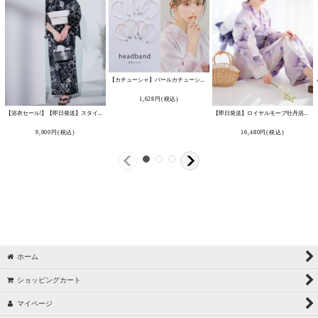
【カチューシャ】パールカチューシャ 8種類 ヘアアクセサリー[HC02]
[
YA-1079-k
1,628
円
(税込)
【浴衣セール!】【即日発送】スタイリッシュモダン大人浴衣 【浴衣3点セット 浴衣/帯/下駄】 [OF04]
[
Y-9221-kj-B-F-25I
【即日発送】ロイヤルモーブ牡丹浴衣 【浴衣3点セット 浴衣/帯/下駄】 [OF04]吉木千沙都（ちぃぽぽ）着用
9,900
円
(税込)
16,480
円
(税込)
ホーム
ショッピングカート
マイページ