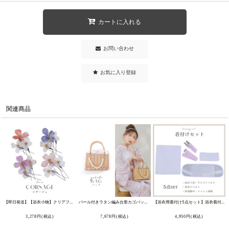
カートに入れる
お問い合わせ
お気に入り登録
関連商品
【即日発送】【浴衣小物】クリアフラワーコサージュ【4カラー】[OF04]
[
YA-1002-kj
パール付きラタン編み台形カゴバッグ[OF01]
]
[
YB-2401-kj-BE-s9
]
【浴衣用着付け5点セット】浴衣着付けセット [YMT]
3,278
円
(税込)
7,678
円
(税込)
4,950
円
(税込)