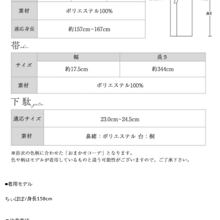
■着用モデル
ちぃぽぽ/身長158cm