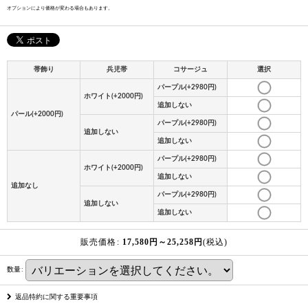
オプションにより価格が変わる場合もあります。
帯飾り
兵児帯
コサージュ
選択
パープル(+2980円)
ホワイト(+2000円)
追加しない
パール(+2000円)
パープル(+2980円)
追加しない
追加しない
パープル(+2980円)
ホワイト(+2000円)
追加しない
追加なし
パープル(+2980円)
追加しない
追加しない
販売価格
:
17,580
円
～25,258
円
(税込)
数量
:
返品特約に関する重要事項