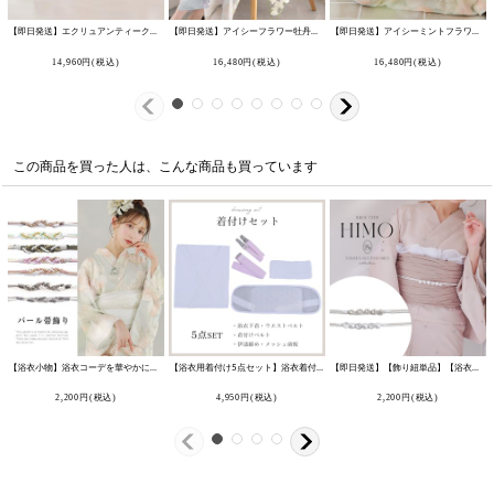
【即日発送】エクリュアンティークローズ浴衣【浴衣３点セット 浴衣/帯/下駄】[OF04]吉木千沙都（ちぃぽぽ）着用
【即日発送】アイシーフラワー牡丹浴衣 【浴衣3点セット 浴衣/帯/下駄】 [FB02]吉木千沙都（ちぃぽぽ）着用
【即日発送】アイシーミントフラワー浴衣 【浴衣3点セット 浴衣/帯/下駄】 [OF04]
[
Y-9
14,960
円
(税込)
16,480
円
(税込)
16,480
円
(税込)
この商品を買った人は、こんな商品も買っています
【浴衣小物】浴衣コーデを華やかにする帯飾り単品 飾り帯 紐 [OF03]
[
HIMO-900-yn
【浴衣用着付け5点セット】浴衣着付けセット [YMT]
]
[
KSET-001-ok-W
]
【即日発送】【飾り紐単品】【浴衣小物】ビジューパール飾り紐 / 帯飾り / 飾り帯 [OF03]
2,200
円
(税込)
4,950
円
(税込)
2,200
円
(税込)