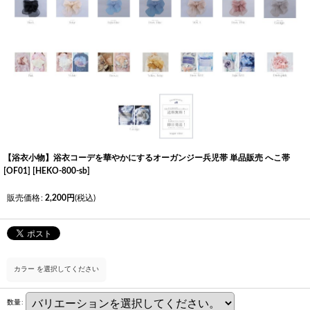
【浴衣小物】浴衣コーデを華やかにするオーガンジー兵児帯 単品販売 へこ帯
[OF01]
[
HEKO-800-sb
]
販売価格
:
2,200
円
(税込)
カラー
を選択してください
数量
: