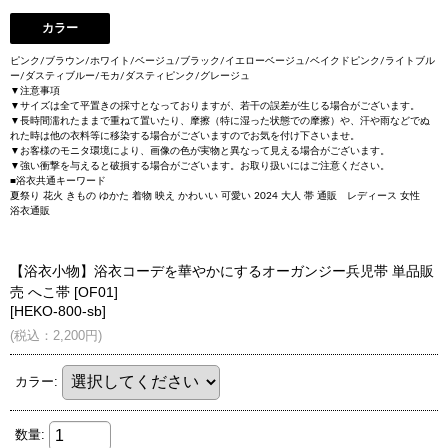
カラー
ピンク/ブラウン/ホワイト/ベージュ/ブラック/イエローベージュ/ベイクドピンク/ライトブル
ー/ダスティブルー/モカ/ダスティピンク/グレージュ
▼注意事項
▼サイズは全て平置きの採寸となっておりますが、若干の誤差が生じる場合がございます。
▼長時間濡れたままで重ねて置いたり、摩擦（特に湿った状態での摩擦）や、汗や雨などでぬ
れた時は他の衣料等に移染する場合がございますのでお気を付け下さいませ。
▼お客様のモニタ環境により、画像の色が実物と異なって見える場合がございます。
▼強い衝撃を与えると破損する場合がございます。お取り扱いにはご注意ください。
■浴衣共通キーワード
夏祭り 花火 きもの ゆかた 着物 映え かわいい 可愛い 2024 大人 帯 通販 レディース 女性
浴衣通販