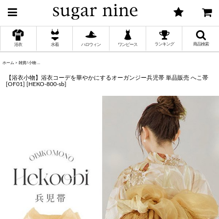
ランキング
商品検索
浴衣
水着
ハロウィン
ワンピース
ホーム
>
雑貨/小物
>
【浴衣小物】浴衣コーデを華やかにするオーガンジー兵児帯 単品販売 へこ帯 [OF01]
く
【浴衣小物】浴衣コーデを華やかにするオーガンジー兵児帯 単品販売 へこ帯
[OF01]
[
HEKO-800-sb
]
く
く
く
く
く