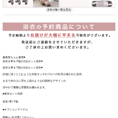
麻亜里ちゃん着用♥
浴衣＆帯＆下駄の3点セット浴衣♥
浴衣＆帯＆下駄の3点セット浴衣♥
白地に淡くにじむような水彩タッチのブルーの牡丹が描かれた浴衣。
まるで水の上に浮かぶ花のような幻想的なデザインが、
涼やかで優雅な雰囲気を纏わせます。
■基本セット内容
浴衣/帯/下駄
■オプションアイテム
帯飾り/兵児帯/コサージュ