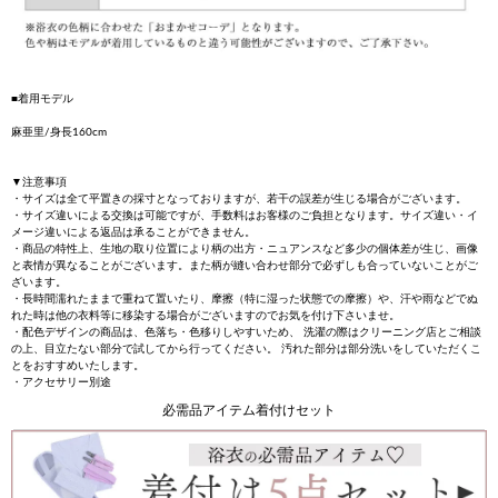
■着用モデル
麻亜里/身長160cm
▼注意事項
・サイズは全て平置きの採寸となっておりますが、若干の誤差が生じる場合がございます。
・サイズ違いによる交換は可能ですが、手数料はお客様のご負担となります。サイズ違い・イ
メージ違いによる返品は承ることができません。
・商品の特性上、生地の取り位置により柄の出方・ニュアンスなど多少の個体差が生じ、画像
と表情が異なることがございます。また柄が縫い合わせ部分で必ずしも合っていないことがご
ざいます。
・長時間濡れたままで重ねて置いたり、摩擦（特に湿った状態での摩擦）や、汗や雨などでぬ
れた時は他の衣料等に移染する場合がございますのでお気を付け下さいませ。
・配色デザインの商品は、色落ち・色移りしやすいため、 洗濯の際はクリーニング店とご相談
の上、目立たない部分で試してから行ってください。 汚れた部分は部分洗いをしていただくこ
とをおすすめいたします。
・アクセサリー別途
必需品アイテム着付けセット