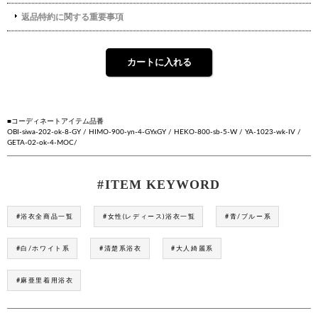
■コーディネートアイテム品番
OBI-siwa-202-ok-8-GY / HIMO-900-yn-4-GYxGY / HEKO-800-sb-5-W / YA-1023-wk-IV /
GETA-02-ok-4-MOC/
#ITEM KEYWORD
#浴衣全商品一覧
#女性(レディース)浴衣一覧
#青/ブルー系
#白/ホワイト系
#清楚系浴衣
#大人綺麗系
#麻亜里着用浴衣