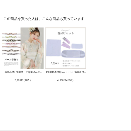
この商品を買った人は、こんな商品も買っています
【浴衣小物】浴衣コーデを華やかにする帯飾り単品 飾り帯 紐 [OF03]
[
HIMO-900-yn
【浴衣用着付け5点セット】浴衣着付けセット [YMT]
]
[
KSET-001-ok-W
]
2,200
円
(税込)
4,950
円
(税込)