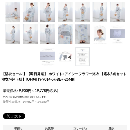
【浴衣セール!】【即日発送】 ホワイト×アイシーフラワー浴衣 【浴衣3点セット
浴衣/帯/下駄】[OF04]
[
Y-9014-ok-BL-F-25MR
]
販売価格
:
9,900
円
～19,778
円
(税込)
オプションにより価格が変わる場合もあります。
希望小売価格
:
14,982
円
～24,860
円
帯飾り
兵児帯
コサージュ
選択