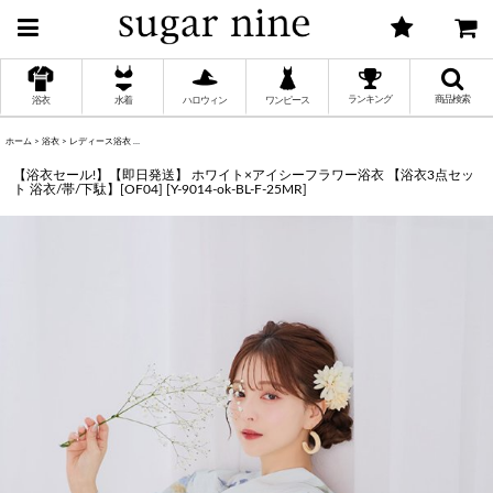
ランキング
商品検索
浴衣
水着
ハロウィン
ワンピース
ホーム
>
浴衣
>
レディース浴衣
>
【浴衣セール!】【即日発送】 ホワイト×アイシーフラワー浴衣 【浴衣3点セット 浴衣/帯/下
く
【浴衣セール!】【即日発送】 ホワイト×アイシーフラワー浴衣 【浴衣3点セッ
ト 浴衣/帯/下駄】[OF04]
[
Y-9014-ok-BL-F-25MR
]
く
く
く
く
く