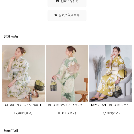
お問い合わせ
お気に入り登録
関連商品
【即日発送】ウォームミント浴衣 【浴衣3点セット 浴衣/帯/下駄】 [OF04]
[
Y-9149-wk-GR-F-25IE
【即日発送】アンティークフラワーモダン浴衣 【浴衣3点セット 浴衣/帯/下駄】 [OF04]
]
【浴衣セール!】【即日発送】イエローベージュ線画フラワー浴衣 【浴衣3点セット 浴衣/帯/下駄】 [OF04]
16,480
円
(税込)
16,480
円
(税込)
13,970
円
(税込)
商品詳細