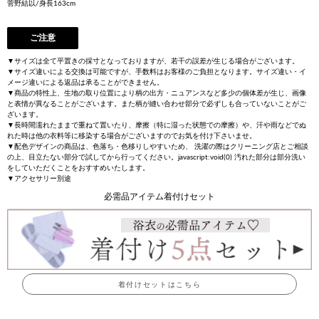
菅野結以/身長163cm
ご注意
▼サイズは全て平置きの採寸となっておりますが、若干の誤差が生じる場合がございます。
▼サイズ違いによる交換は可能ですが、手数料はお客様のご負担となります。サイズ違い・イ
メージ違いによる返品は承ることができません。
▼商品の特性上、生地の取り位置により柄の出方・ニュアンスなど多少の個体差が生じ、画像
と表情が異なることがございます。また柄が縫い合わせ部分で必ずしも合っていないことがご
ざいます。
▼長時間濡れたままで重ねて置いたり、摩擦（特に湿った状態での摩擦）や、汗や雨などでぬ
れた時は他の衣料等に移染する場合がございますのでお気を付け下さいませ。
▼配色デザインの商品は、色落ち・色移りしやすいため、 洗濯の際はクリーニング店とご相談
の上、目立たない部分で試してから行ってください。javascript:void(0) 汚れた部分は部分洗い
をしていただくことをおすすめいたします。
▼アクセサリー別途
必需品アイテム着付けセット
着付けセットはこちら