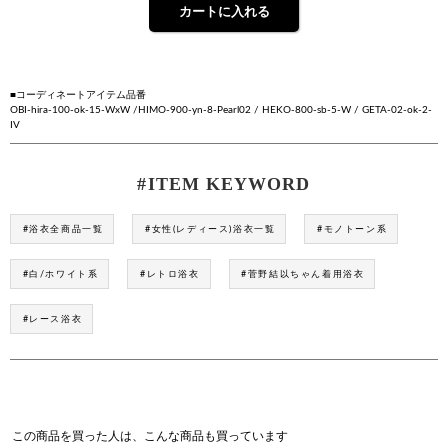
■コーディネートアイテム品番
OBI-hira-100-ok-15-WxW /HIMO-900-yn-8-Pearl02 / HEKO-800-sb-5-W / GETA-02-ok-2-
IV
#ITEM KEYWORD
#浴衣全商品一覧
#女性(レディース)浴衣一覧
#モノトーン系
#白/ホワイト系
#レトロ浴衣
#菅野結以ちゃん着用浴衣
#レース浴衣
この商品を買った人は、こんな商品も買っています