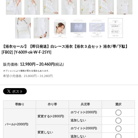
【浴衣セール!】【即日発送】白レース浴衣【浴衣３点セット 浴衣/帯/下駄】
[FB02]
[
Y-6009-ok-W-F-25YI
]
販売価格
:
12,980
円
～20,460
円
(税込)
オプションにより価格が変わる場合もあります。
希望小売価格
:
23,800
円
～31,280
円
帯飾り
作り帯
兵児帯
選択
ホワイト(+2000円)
変更する(+2800円)
追加しない
パール(+2000円)
ホワイト(+2000円)
変更しない
追加しない