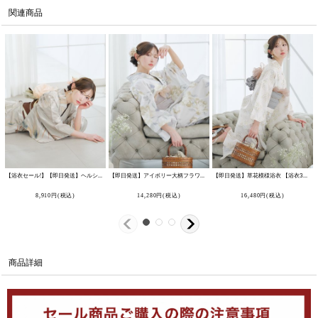
関連商品
【浴衣セール!】【即日発送】ヘルシーリーフ柄ベージュ浴衣 【浴衣3点セット 浴衣/帯/下駄】 [OF04/HC03]
【即日発送】アイボリー大柄フラワー浴衣 【浴衣3点セット 浴衣/帯/下駄】 [OF04]
[
Y-8032-nz-d
【即日発送】草花模様浴衣 【浴衣3点セット 浴衣/帯/下駄】 [OF04]
8,910
円
(税込)
14,280
円
(税込)
16,480
円
(税込)
商品詳細