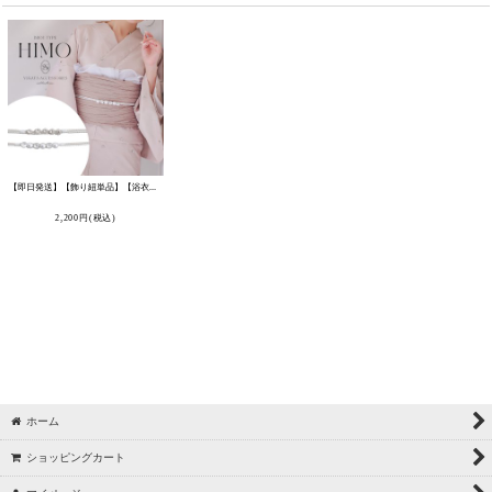
【即日発送】【飾り紐単品】【浴衣小物】ビジューパール飾り紐 / 帯飾り / 飾り帯 [OF03]
[
HIMO-906-yn
]
2,200
円
(税込)
ホーム
ショッピングカート