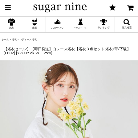
ランキング
商品検索
浴衣
水着
ハロウィン
ワンピース
ホーム
>
浴衣
>
レディース浴衣
>
【浴衣セール!】【即日発送】白レース浴衣【浴衣３点セット 浴衣/帯/下駄】[FB02]
く
【浴衣セール!】【即日発送】白レース浴衣【浴衣３点セット 浴衣/帯/下駄】
[FB02]
[
Y-6009-ok-W-F-25YI
]
く
く
く
く
く