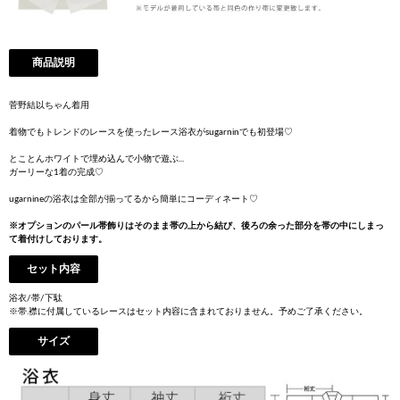
商品説明
菅野結以ちゃん着用
着物でもトレンドのレースを使ったレース浴衣がsugarninでも初登場♡
とことんホワイトで埋め込んで小物で遊ぶ...
ガーリーな1着の完成♡
ugarnineの浴衣は全部が揃ってるから簡単にコーディネート♡
※オプションのパール帯飾りはそのまま帯の上から結び、後ろの余った部分を帯の中にしまっ
て着付けしております。
セット内容
浴衣/帯/下駄
※帯.襟に付属しているレースはセット内容に含まれておりません。予めご了承ください。
サイズ