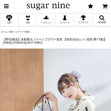
ランキング
商品検索
浴衣
水着
ハロウィン
ワンピース
ホーム
>
浴衣
>
レディース浴衣
>
【即日発送】水彩風モノトーンフラワー浴衣 【浴衣3点セット 浴衣/帯/下駄】 [FB02]
く
【即日発送】水彩風モノトーンフラワー浴衣 【浴衣3点セット 浴衣/帯/下駄】
[FB02]
[
Y-8010-kj-W-F-24RC
]
く
く
く
く
く