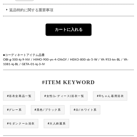
■コーディネートアイテム品番
OBI-g-500-kj-9-NV / HIMO-900-yn-4-GYxGY / HEKO-800-sb-5-W / YA-953-kn-BL / YA-
1081-kj-BL / GETA-01-kj-3-IV
#ITEM KEYWORD
#浴衣全商品一覧
#女性(レディース)浴衣一覧
#Rちゃん着用浴衣
#グレー系
#黒色/ブラック系
#白/ホワイト系
#モダンクール浴衣
#大人綺麗系