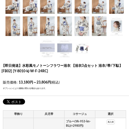
【即日発送】水彩風モノトーンフラワー浴衣 【浴衣3点セット 浴衣/帯/下駄】
[FB02]
[
Y-8010-kj-W-F-24RC
]
販売価格
:
13,180
円
～23,806
円
(税込)
オプションにより価格が変わる場合もあります。
帯飾り
兵児帯
コサージュ
選択
ブルー(YA-953-kn-
再入荷
BL)(+2980円)