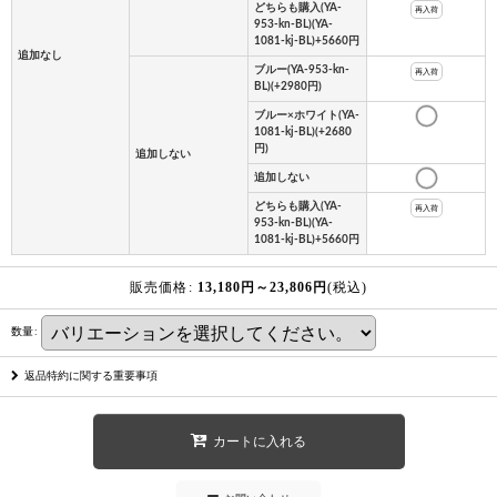
どちらも購入(YA-
再入荷
953-kn-BL)(YA-
1081-kj-BL)+5660円
追加なし
ブルー(YA-953-kn-
再入荷
BL)(+2980円)
ブルー×ホワイト(YA-
1081-kj-BL)(+2680
円)
追加しない
追加しない
どちらも購入(YA-
再入荷
953-kn-BL)(YA-
1081-kj-BL)+5660円
販売価格
:
13,180
円
～23,806
円
(税込)
数量
:
返品特約に関する重要事項
カートに入れる