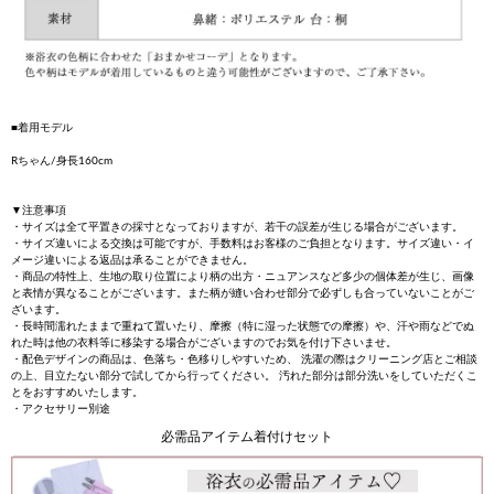
■着用モデル
Rちゃん/身長160cm
▼注意事項
・サイズは全て平置きの採寸となっておりますが、若干の誤差が生じる場合がございます。
・サイズ違いによる交換は可能ですが、手数料はお客様のご負担となります。サイズ違い・イ
メージ違いによる返品は承ることができません。
・商品の特性上、生地の取り位置により柄の出方・ニュアンスなど多少の個体差が生じ、画像
と表情が異なることがございます。また柄が縫い合わせ部分で必ずしも合っていないことがご
ざいます。
・長時間濡れたままで重ねて置いたり、摩擦（特に湿った状態での摩擦）や、汗や雨などでぬ
れた時は他の衣料等に移染する場合がございますのでお気を付け下さいませ。
・配色デザインの商品は、色落ち・色移りしやすいため、 洗濯の際はクリーニング店とご相談
の上、目立たない部分で試してから行ってください。 汚れた部分は部分洗いをしていただくこ
とをおすすめいたします。
・アクセサリー別途
必需品アイテム着付けセット