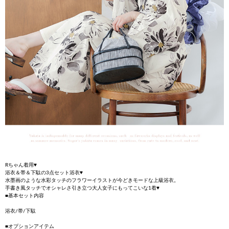
Rちゃん着用♥
浴衣＆帯＆下駄の3点セット浴衣♥
水墨画のような水彩タッチのフラワーイラストが今どきモードな上級浴衣。
手書き風タッチでオシャレさ引き立つ大人女子にもってこいな1着♥
■基本セット内容
浴衣/帯/下駄
■オプションアイテム