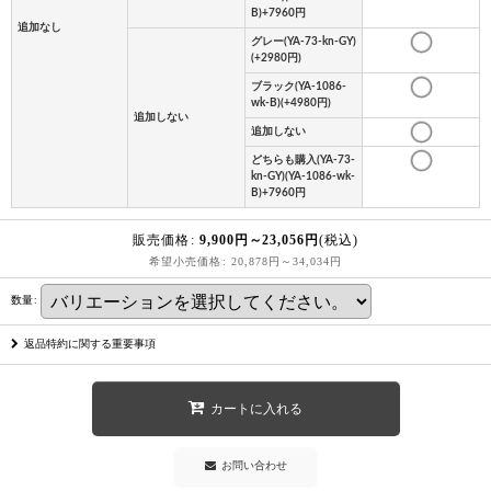
B)+7960円
追加なし
グレー(YA-73-kn-GY)
(+2980円)
ブラック(YA-1086-
wk-B)(+4980円)
追加しない
追加しない
どちらも購入(YA-73-
kn-GY)(YA-1086-wk-
B)+7960円
販売価格
:
9,900
円
～23,056
円
(税込)
希望小売価格
:
20,878
円
～34,034
円
数量
:
返品特約に関する重要事項
カートに入れる
お問い合わせ