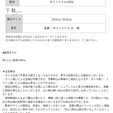
■着用モデル
Rちゃん/身長160cm
▼注意事項
・サイズは全て平置きの採寸となっておりますが、若干の誤差が生じる場合がございます。
・サイズ違いによる交換は可能ですが、手数料はお客様のご負担となります。サイズ違い・イ
メージ違いによる返品は承ることができません。
・商品の特性上、生地の取り位置により柄の出方・ニュアンスなど多少の個体差が生じ、画像
と表情が異なることがございます。また柄が縫い合わせ部分で必ずしも合っていないことがご
ざいます。
・長時間濡れたままで重ねて置いたり、摩擦（特に湿った状態での摩擦）や、汗や雨などでぬ
れた時は他の衣料等に移染する場合がございますのでお気を付け下さいませ。
・配色デザインの商品は、色落ち・色移りしやすいため、 洗濯の際はクリーニング店とご相談
の上、目立たない部分で試してから行ってください。 汚れた部分は部分洗いをしていただくこ