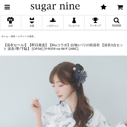
ランキング
商品検索
浴衣
水着
ハロウィン
ワンピース
ホーム
>
浴衣
>
レディース浴衣
>
【浴衣セール!】【即日発送】【Riuコラボ】白地×パリの街浴衣 【浴衣3点セット 浴衣/帯/下
く
【浴衣セール!】【即日発送】【Riuコラボ】白地×パリの街浴衣 【浴衣3点セッ
ト 浴衣/帯/下駄】 [OF04]
[
Y-9059-nz-W-F-24RC
]
く
く
く
く
く