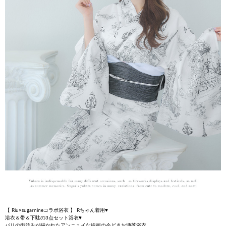
【 Riu×sugarnineコラボ浴衣 】 Rちゃん着用♥
浴衣＆帯＆下駄の3点セット浴衣♥
パリの街並みが描かれたアンニュイな線画の今どきお洒落浴衣