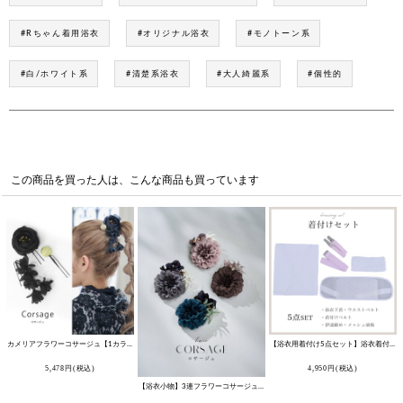
#Rちゃん着用浴衣
#オリジナル浴衣
#モノトーン系
#白/ホワイト系
#清楚系浴衣
#大人綺麗系
#個性的
この商品を買った人は、こんな商品も買っています
カメリアフラワーコサージュ【1カラー】[OF04]
[
YA-1086-wk
]
【浴衣用着付け5点セット】浴衣着付けセット [YMT]
5,478
円
(税込)
4,950
円
(税込)
【浴衣小物】3連フラワーコサージュ【4カラー】[OF04]
[
YA-73-kn
]