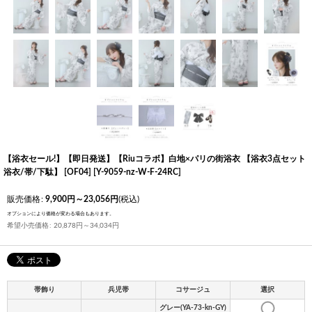
【浴衣セール!】【即日発送】【Riuコラボ】白地×パリの街浴衣 【浴衣3点セット
浴衣/帯/下駄】 [OF04]
[
Y-9059-nz-W-F-24RC
]
販売価格
:
9,900
円
～23,056
円
(税込)
オプションにより価格が変わる場合もあります。
希望小売価格
:
20,878
円
～34,034
円
帯飾り
兵児帯
コサージュ
選択
グレー(YA-73-kn-GY)