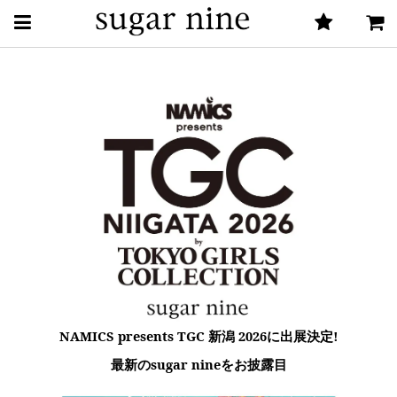
く
く
く
く
NAMICS presents TGC 新潟 2026に出展決定!
く
最新のsugar nineをお披露目
く