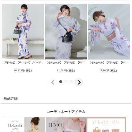
【即日発送】【Riuコラボ】ブルーアイボリーピオニー浴衣 【浴衣3点セット 浴衣/帯/下駄】 [OF04]
【浴衣セール!】【即日発送】【Riuコラボ】ブルーローズ浴衣 【浴衣3点セット 浴衣/帯/下駄】 [OF04/HC03]
[
Y-9268-nz-dzc-NV-F
【浴衣セール!】【即日発送】【Riuコラボ】ボタニカルフラワーと蝶々の浴衣 【浴衣3点セット 浴衣/帯/下駄】 [OF04]
16,478
円
(税込)
11,000
円
(税込)
9,900
円
(税込)
商品詳細
コーディネートアイテム