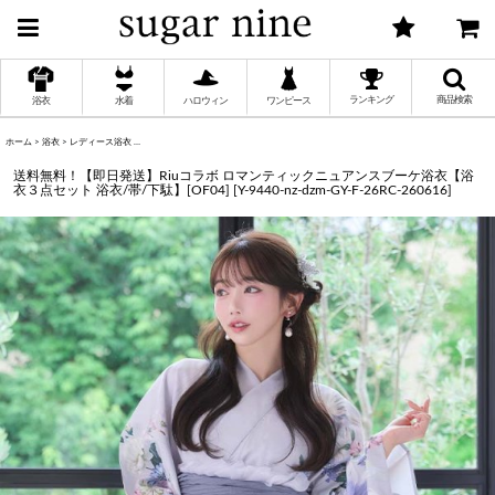
ランキング
商品検索
浴衣
水着
ハロウィン
ワンピース
ホーム
>
浴衣
>
レディース浴衣
>
送料無料！【即日発送】Riuコラボ ロマンティックニュアンスブーケ浴衣【浴衣３点セット 浴
く
送料無料！【即日発送】Riuコラボ ロマンティックニュアンスブーケ浴衣【浴
衣３点セット 浴衣/帯/下駄】[OF04]
[
Y-9440-nz-dzm-GY-F-26RC-260616
]
く
く
く
く
く