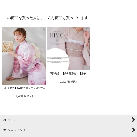
この商品を買った人は、こんな商品も買っています
【即日発送】【飾り紐単品】【浴衣小物】ビジューパール飾り紐 / 帯飾り / 飾り帯 [OF03]
2,200
円
(税込)
【即日発送】sweetチェリーブロッサム浴衣 【浴衣3点セット 浴衣/帯/下駄】 [OF04/HC03]
[
Y-8033-nz-dzk-P-F-25NN
]
16,480
円
(税込)
ホーム
ショッピングカート