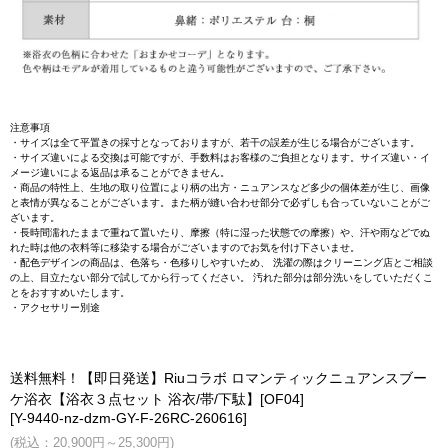
注意事項
・サイズは全て平置きの採寸となっておりますが、若干の誤差が生じる場合がございます。
・サイズ違いによる交換は可能ですが、手数料はお客様のご負担となります。サイズ違い・イ
メージ違いによる返品は承ることができません。
・商品の特性上、生地の取り位置により柄の出方・ニュアンスなど多少の個体差が生じ、画像
と表情が異なることがございます。また柄が縫い合わせ部分で必ずしも合っていないことがご
ざいます。
・長時間濡れたままで重ねて置いたり、摩擦（特に湿った状態での摩擦）や、汗や雨などでぬ
れた時は他の衣料等に移染する場合がございますのでお気を付け下さいませ。
・配色デザインの商品は、色落ち・色移りしやすいため、 洗濯の際はクリーニング店とご相談
の上、目立たない部分で試してから行ってください。 汚れた部分は部分洗いをしていただくこ
とをおすすめいたします。
・アクセサリー別途