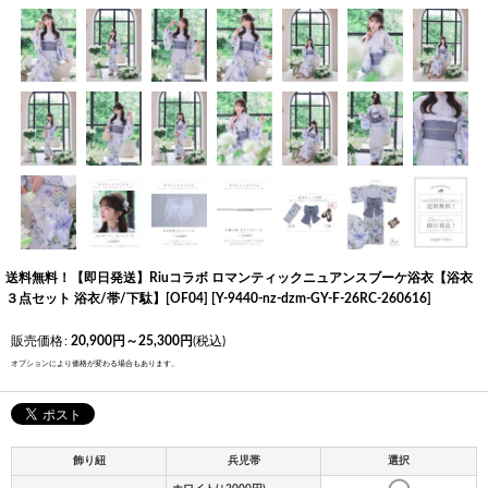
送料無料！【即日発送】Riuコラボ ロマンティックニュアンスブーケ浴衣【浴衣
３点セット 浴衣/帯/下駄】[OF04]
[
Y-9440-nz-dzm-GY-F-26RC-260616
]
販売価格
:
20,900
円
～25,300
円
(税込)
オプションにより価格が変わる場合もあります。
飾り紐
兵児帯
選択