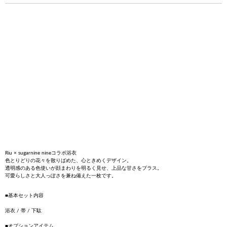
Riu × sugarnine nineコラボ浴衣
色とりどりの花々を散りばめた、心ときめくデザイン。
透明感のある色使いが顔まわりを明るく見せ、上品な甘さをプラス。
可愛らしさと大人っぽさを兼ね備えた一枚です。
■基本セット内容
浴衣 / 帯 / 下駄
■オプションアイテム