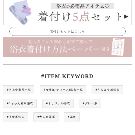
着付けセットはこちら
#ITEM KEYWORD
#浴衣全商品一覧
#女性(レディース)浴衣一覧
#RIUコラボ浴衣
#Rちゃん着用浴衣
#オリジナル浴衣
#グレー系
#清楚系浴衣
#大人綺麗系
#花柄