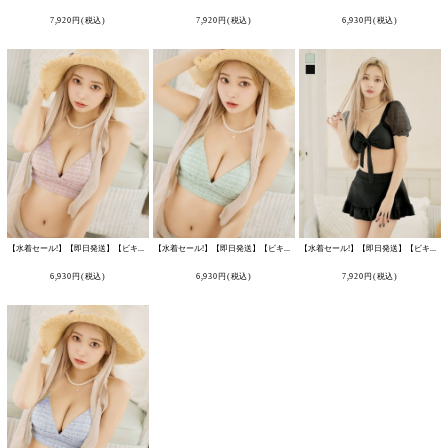
7,920
円
(税込)
7,920
円
(税込)
6,930
円
(税込)
く
く
く
【水着セール!】【即日発送】【ビキニ】【水着】 ツイードプリント トライアングル ビキニ 2点セット[FB01]
【水着セール!】【即日発送】【ビキニ】【水着】 ツイードプリント トライアングル ビキニ 2点セット[FB01]
[
M213-24PY
【水着セール!】【即日発送】【ビキニ】ドットシアースリーブスカート付きビキニ 3点セット【水着】[FB01]
6,930
円
(税込)
6,930
円
(税込)
7,920
円
(税込)