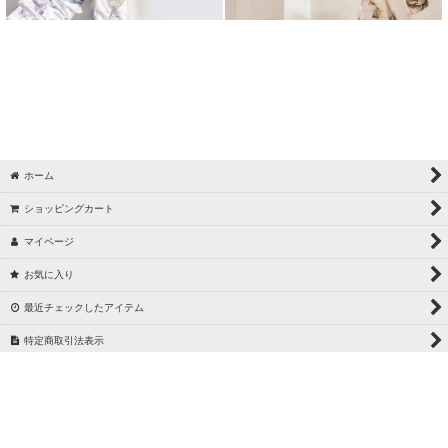
【浴衣 / sugarnine】5/22 ちぃぽぽ PALE FEEL
【水着 / sugarnine】5/21_中野恵那_体型カバー
【水着 / sugarnine】5/14_中野恵那_モノトーン水着
【水着 / sugarnine】5/9 中野恵那 パイピング/バイカラー水着
【浴衣 / sugarnine】5/8 ぴょな BOLD BLOOM
ホーム
ショッピングカート
【浴衣 / sugarnine】5/2 菅野結以セパレート浴衣
マイページ
【水着 / sugarnine】4/25 吉木千沙都(ちぃぽぽ)フリルビジュー水着
お気に入り
【水着 / sugarnine】4/23 三上悠亜パイピングバイカラー水着
最近チェックしたアイテム
【2026年水着・浴衣クーポン】10000円以上
特定商取引法表示
【浴衣 / sugarnine】4/22 吉井美優 URBAN FLOWER
ご利用案内
【水着 / sugarnine】4/21 吉木千沙都シアー水着
お問い合わせ
【浴衣 / sugarnine】4/20 吉井美優 QUIET FLOWER