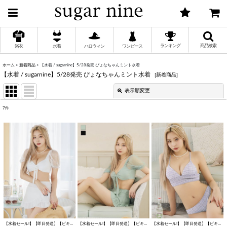
ランキング
商品検索
浴衣
水着
ハロウィン
ワンピース
ホーム
>
新着商品
>
【水着 / sugarnine】5/28発売 ぴょなちゃんミント水着
【水着 / sugarnine】5/28発売 ぴょなちゃんミント水着
[
新着商品
]
く
表示順変更
閉じる
く
7
件
表示数
:
く
並び順
:
く
絞り込む
く
く
【水着セール!】【即日発送】【ビキニ】ドットシアースリーブスカート付きビキニ 3点セット【水着】[FB01]
【水着セール!】【即日発送】【ビキニ】ドットシアースリーブスカート付きビキニ 3点セット【水着】[FB01]
[
M218dzj-2
【水着セール!】【即日発送】【ビキニ】【水着】 ツイードプリント トライアングル ビキニ 2点セット[FB01]