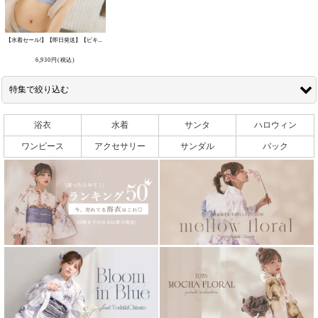
【水着セール!】【即日発送】【ビキニ】【水着】 ツイードプリント トライアングル ビキニ 2点セット[FB01]
[
M213-24PY
6,930
円
(税込)
特集で絞り込む
浴衣
水着
サンタ
ハロウィン
【ハロウィン / sugarnine】8/5 吉木千沙都Vol２
ワンピース
アクセサリー
サンダル
バック
【ハロウィン / sugarnine】7/30 ちいぽぽvol1漢服企画
【浴衣 / sugar nine】浴衣セール2026
NAMICS presents TGC 新潟 2026 sugarnine着用一覧
【浴衣 / sugarnine】吸水速乾浴衣
【浴衣 / sugarnine】6/15 Riu×sugarnineコラボ浴衣
【水着 / sugarnine】6/5_中野恵那_スパンコール水着
【浴衣 / sugarnine】5/27 Kirari着用浴衣