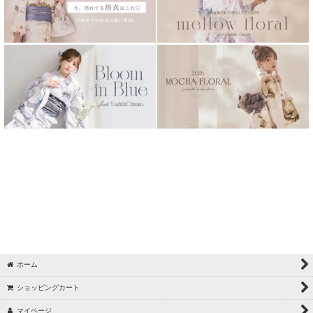
NAMICS presents TGC 新潟 2026 sugarnine着用一覧
く
【浴衣 / sugarnine】吸水速乾浴衣
【浴衣 / sugarnine】6/15 Riu×sugarnineコラボ浴衣
く
【水着 / sugarnine】6/5_中野恵那_スパンコール水着
く
【浴衣 / sugarnine】5/27 Kirari着用浴衣
【浴衣 / sugarnine】5/22 ちぃぽぽ PALE FEEL
【水着 / sugarnine】5/21_中野恵那_体型カバー
【水着 / sugarnine】5/14_中野恵那_モノトーン水着
【水着 / sugarnine】5/9 中野恵那 パイピング/バイカラー水着
【浴衣 / sugarnine】5/8 ぴょな BOLD BLOOM
【浴衣 / sugarnine】5/2 菅野結以セパレート浴衣
ホーム
【水着 / sugarnine】4/25 吉木千沙都(ちぃぽぽ)フリルビジュー水着
ショッピングカート
マイページ
【水着 / sugarnine】4/23 三上悠亜パイピングバイカラー水着