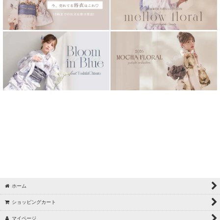
NAMICS presents TGC 新潟 2026 sugarnine着用一覧
く
【浴衣 / sugarnine】吸水速乾浴衣
【浴衣 / sugarnine】6/15 Riu×sugarnineコラボ浴衣
く
【水着 / sugarnine】6/5_中野恵那_スパンコール水着
く
【浴衣 / sugarnine】5/27 Kirari着用浴衣
【浴衣 / sugarnine】5/22 ちぃぽぽ PALE FEEL
【水着 / sugarnine】5/21_中野恵那_体型カバー
【水着 / sugarnine】5/14_中野恵那_モノトーン水着
【水着 / sugarnine】5/9 中野恵那 パイピング/バイカラー水着
【浴衣 / sugarnine】5/8 ぴょな BOLD BLOOM
【浴衣 / sugarnine】5/2 菅野結以セパレート浴衣
ホーム
【水着 / sugarnine】4/25 吉木千沙都(ちぃぽぽ)フリルビジュー水着
ショッピングカート
マイページ
【水着 / sugarnine】4/23 三上悠亜パイピングバイカラー水着