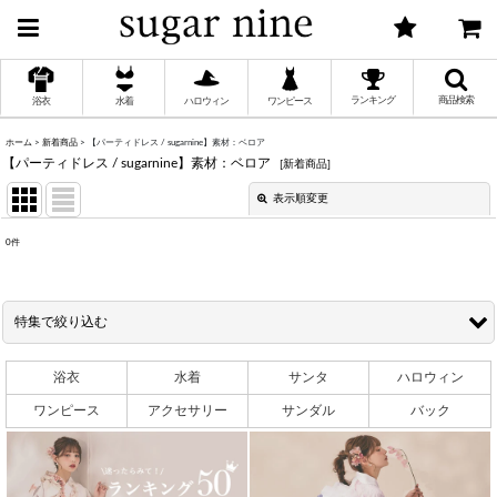
ランキング
商品検索
浴衣
水着
ハロウィン
ワンピース
ホーム
>
新着商品
>
【パーティドレス / sugarnine】素材：ベロア
【パーティドレス / sugarnine】素材：ベロア
[
新着商品
]
く
表示順変更
閉じる
く
0
件
表示数
:
く
特集で絞り込む
並び順
:
く
浴衣
水着
サンタ
ハロウィン
【ハロウィン / sugarnine】8/5 吉木千沙都Vol２
絞り込む
ワンピース
アクセサリー
サンダル
バック
く
【ハロウィン / sugarnine】7/30 ちいぽぽvol1漢服企画
【浴衣 / sugar nine】浴衣セール2026
く