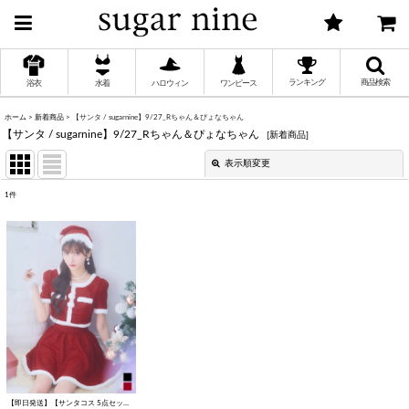
ランキング
商品検索
浴衣
水着
ハロウィン
ワンピース
ホーム
>
新着商品
>
【サンタ / sugarnine】9/27_Rちゃん＆ぴょなちゃん
【サンタ / sugarnine】9/27_Rちゃん＆ぴょなちゃん
[
新着商品
]
く
表示順変更
閉じる
く
1
件
表示数
:
く
並び順
:
く
絞り込む
く
く
【即日発送】【サンタコス 5点セット】【XS-Lサイズ/2カラー】ラメツイードセットアップサンタ[HC02]
[
SS8039SBdzc-2