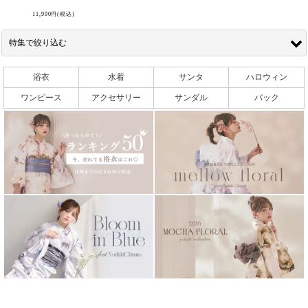
11,990
円
(税込)
く
特集で絞り込む
く
浴衣
水着
サンタ
ハロウィン
【ハロウィン / sugarnine】8/5 吉木千沙都Vol２
ワンピース
アクセサリー
サンダル
バック
く
【ハロウィン / sugarnine】7/30 ちいぽぽvol1漢服企画
【浴衣 / sugar nine】浴衣セール2026
NAMICS presents TGC 新潟 2026 sugarnine着用一覧
【浴衣 / sugarnine】吸水速乾浴衣
【浴衣 / sugarnine】6/15 Riu×sugarnineコラボ浴衣
【水着 / sugarnine】6/5_中野恵那_スパンコール水着
【浴衣 / sugarnine】5/27 Kirari着用浴衣
【浴衣 / sugarnine】5/22 ちぃぽぽ PALE FEEL
【水着 / sugarnine】5/21_中野恵那_体型カバー